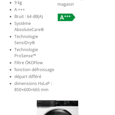
9 kg
magasin
A +++
Bruit : 64 dB(A)
Système
AbsoluteCare®
Technologie
SensiDry®
Technologie
ProSense™
Filtre ÖKOFlow
fonction défroissage
départ différé
dimensions HxLxP :
850×600×665 mm