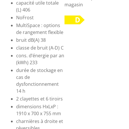
capacité utile totale
magasin
(L) 406
NoFrost
MultiSpace : options
de rangement flexible
bruit dB(A) 38
classe de bruit (A-D) C
cons. d’énergie par an
(kWh) 233
durée de stockage en
cas de
dysfonctionnement
14 h
2 clayettes et 6 tiroirs
dimensions HxLxP :
1910 x 700 x 755 mm
charnières à droite et
réversibles