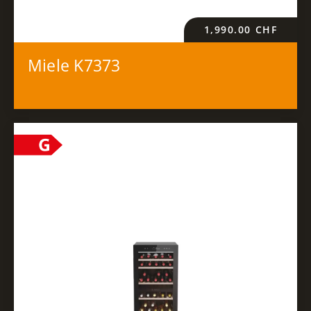
1,990.00
CHF
Miele K7373